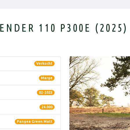
NDER 110 P300E (2025)
Verkocht
Marge
02-2025
24.000
Pangea Green Matt