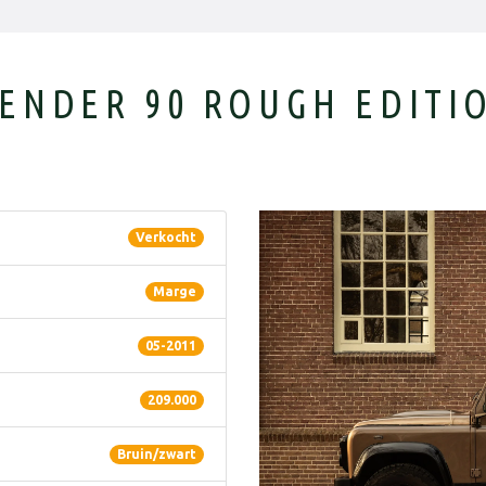
ENDER 90 ROUGH EDITIO
Verkocht
Marge
05-2011
209.000
Bruin/zwart