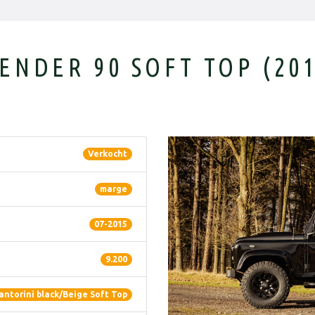
ENDER 90 SOFT TOP (201
Verkocht
marge
07-2015
9.200
antorini black/Beige Soft Top